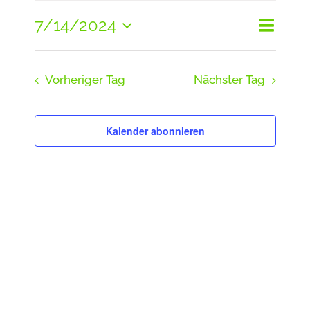
7/14/2024
Veranst
Juli
Tag
Suche
Veranst
Ansicht
Suche
Datum
2024
und
Navigat
Vorheriger Tag
Nächster Tag
wählen.
Ansicht
Navigat
Kalender abonnieren