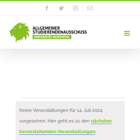
Zum
Facebook
Twitter
Instagram
E-
Mail
Inhalt
springen
Veranstaltungen
Keine Veranstaltungen für 14. Juli 2024
für
vorgesehen. Hier geht es zu den
nächsten
Hinweis
bevorstehenden Veranstaltungen
.
14.