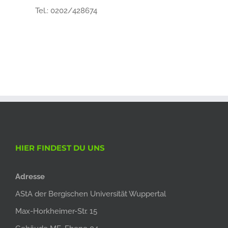
Tel.: 0202/428674
HIER FINDEST DU UNS
Adresse
AStA der Bergischen Universität Wuppertal
Max-Horkheimer-Str. 15