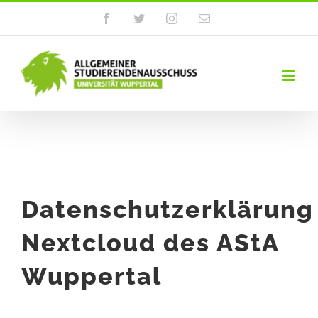
Zum
Facebook
Twitter
Instagram
E-
Mail
Inhalt
springen
Datenschutzerklärung
Nextcloud des AStA
Wuppertal