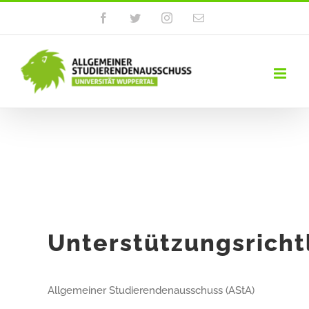
Zum
Facebook
Twitter
Instagram
E-
Mail
Inhalt
springen
Unterstützungsricht
Allgemeiner Studierendenausschuss (AStA)