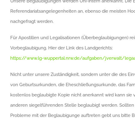
Unsere Beglaubigungen werden Uni-intern anerkannt. Die Be
Referendariatsangelegenheiten an, ebenso die meisten Hoc
nachgefragt werden.
Für Apostillen und Legalisationen (Überbeglaubigungen) re
Vorbeglaubigung. Hier der Link des Landgerichts:
https://www.lg-wuppertal.nrw.de/aufgaben/jverwalt/lega
Nicht unter unsere Zuständigkeit, sondern unter die des 
von Geburtsurkunden, die Eheschließungsurkunde, das Fami
kostenlos beglaubigte Kopie nicht anerkannt wird kann sie
anderen siegelführenden Stelle beglaubigt werden. Sollte
Probleme mit der Beglaubigunge auftreten gebt uns bitte B