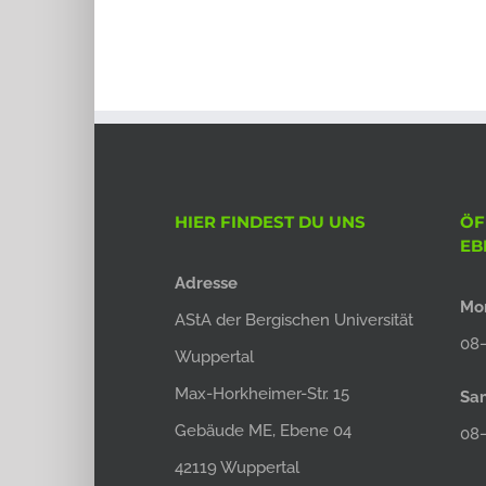
HIER FINDEST DU UNS
ÖF
EB
Adresse
Mon
AStA der Bergischen Universität
08–
Wuppertal
Max-Horkheimer-Str. 15
Sa
Gebäude ME, Ebene 04
08
42119 Wuppertal