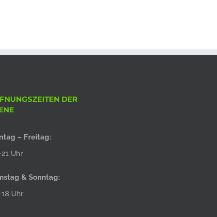
FNUNGSZEITEN DER
ENE
tag – Freitag:
21 Uhr
mstag & Sonntag:
–18 Uhr