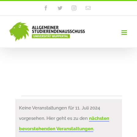
Zum
Facebook
Twitter
Instagram
E-
Mail
Inhalt
springen
Veranstaltungen
Keine Veranstaltungen für 11. Juli 2024
für
vorgesehen. Hier geht es zu den
nächsten
Hinweis
bevorstehenden Veranstaltungen
.
11.