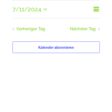
7/11/2024
Veranst
Juli
Tag
Suche
Veranst
Ansicht
Suche
Datum
2024
und
Navigat
Vorheriger Tag
Nächster Tag
wählen.
Ansicht
Navigat
Kalender abonnieren