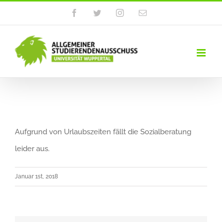
Zum
Facebook
Twitter
Instagram
E-
Mail
Inhalt
springen
Aufgrund von Urlaubszeiten fällt die Sozialberatung
leider aus.
Januar 1st, 2018