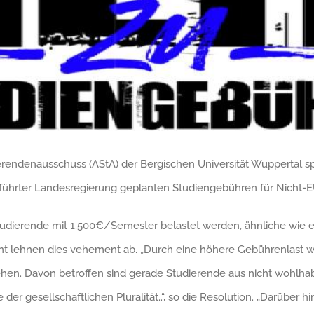
endenausschuss (AStA) der Bergischen Universität Wuppertal spr
führter Landesregierung geplanten Studiengebühren für Nicht-E
Studierende mit 1.500€/Semester belastet werden, ähnliche wie 
 lehnen dies vehement ab. „Durch eine höhere Gebührenlast wir
hen. Davon betroffen sind gerade Studierende aus nicht wohlha
r gesellschaftlichen Pluralität..“, so die Resolution. „Darüber hi