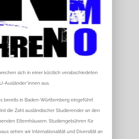
echen sich in einer kürzlich verabschiedeten
U-Ausländer*innen aus.
es bereits in Baden-Württemberg eingeführt
d die Zahl ausländischer Studierender an den
benden Elternhäusern. Studiengebühren für
naus sehen wir Internationalität und Diversität an