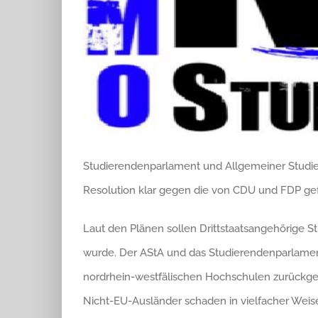
Studierendenparlament und Allgemeiner Studier
Resolution klar gegen die von CDU und FDP ge
Laut den Plänen sollen Drittstaatsangehörige 
wurde. Der AStA und das Studierendenparlament
nordrhein-westfälischen Hochschulen zurückge
Nicht-EU-Ausländer schaden in vielfacher Weise de