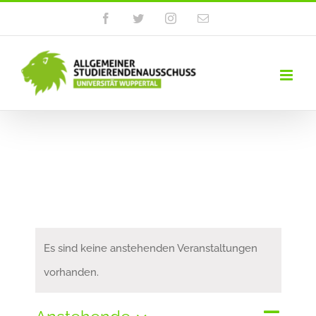
Zum
Facebook
Twitter
Instagram
E-
Mail
Inhalt
springen
Es sind keine anstehenden Veranstaltungen
vorhanden.