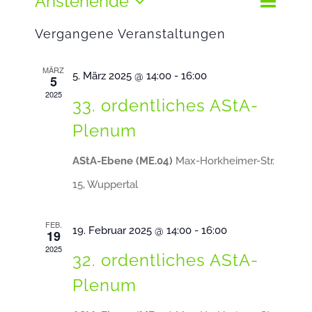
Anstehende
Veranst
Liste
Suche
Veranst
Ansicht
Suche
Datum
Vergangene Veranstaltungen
und
Navigat
wählen.
Ansicht
MÄRZ
5. März 2025 @ 14:00
-
16:00
5
Navigat
2025
33. ordentliches AStA-
Plenum
AStA-Ebene (ME.04)
Max-Horkheimer-Str.
15, Wuppertal
FEB.
19. Februar 2025 @ 14:00
-
16:00
19
2025
32. ordentliches AStA-
Plenum