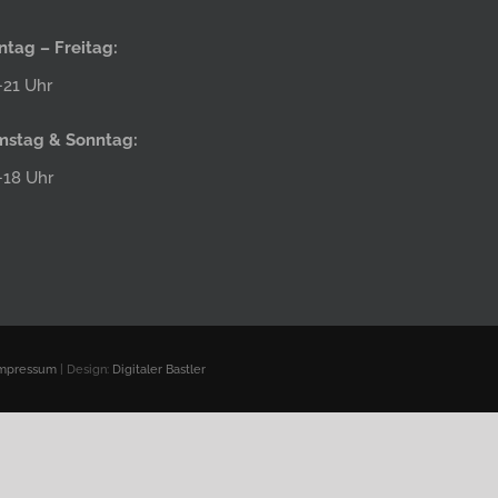
tag – Freitag:
21 Uhr
mstag & Sonntag:
–18 Uhr
mpressum
| Design:
Digitaler Bastler